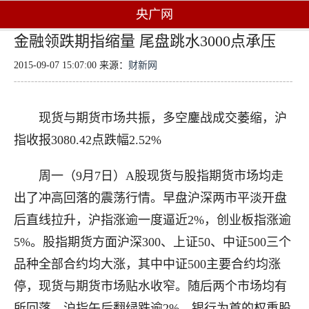
央广网
金融领跌期指缩量 尾盘跳水3000点承压
2015-09-07 15:07:00 来源：
财新网
现货与期货市场共振，多空鏖战成交萎缩，沪
指收报3080.42点跌幅2.52%
周一（9月7日）A股现货与股指期货市场均走
出了冲高回落的震荡行情。早盘沪深两市平淡开盘
后直线拉升，沪指涨逾一度逼近2%，创业板指涨逾
5%。股指期货方面沪深300、上证50、中证500三个
品种全部合约均大涨，其中中证500主要合约均涨
停，现货与期货市场贴水收窄。随后两个市场均有
所回落，沪指午后翻绿跌逾2%，银行为首的权重股