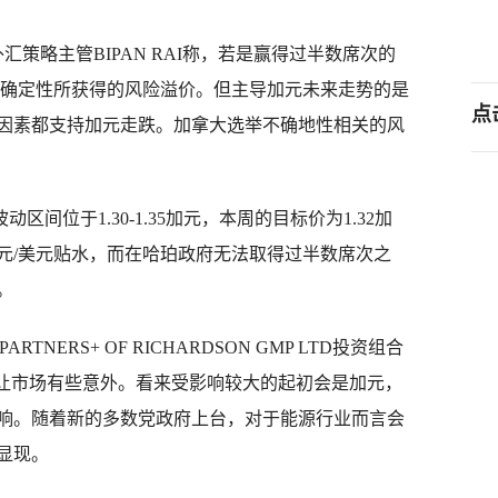
S外汇策略主管BIPAN RAI称，若是赢得过半数席次的
不确定性所获得的风险溢价。但主导加元未来走势的是
点
因素都支持加元走跌。加拿大选举不确地性相关的风
位于1.30-1.35加元，本周的目标价为1.32加
元/美元贴水，而在哈珀政府无法取得过半数席次之
。
ARTNERS+ OF RICHARDSON GMP LTD投资组合
“这会让市场有些意外。看来受影响较大的起初会是加元，
响。随着新的多数党政府上台，对于能源行业而言会
显现。