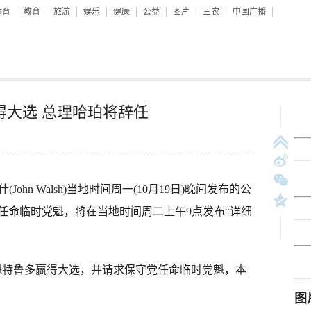
体育
教育
旅游
娱乐
健康
公益
图片
三农
中国广播
得大选 总理哈珀将辞任
hn Walsh)当地时间周一(10月19日)晚间发布的公
任命临时党魁，将在当地时间周二上午9点发布“详细
特鲁多赢得大选，并请求保守党任命临时党魁，本