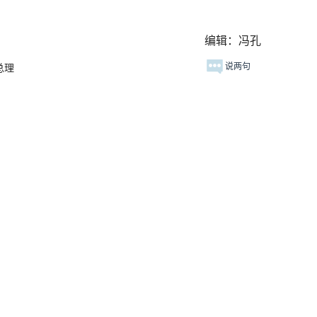
编辑：冯孔
说两句
总理