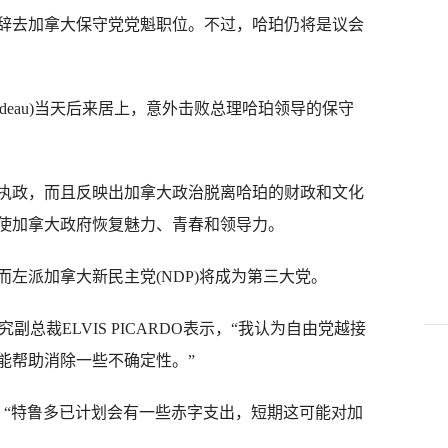
去加拿大保守党党魁职位。不过，哈珀仍将是议会
rudeau)当天后来居上，意外击败总理哈珀领导的保守
政，而且反映出加拿大政治脱离哈珀的财政和文化
使加拿大政府恢复魅力、青春和领导力。
派加拿大新民主党(NDP)将成为第三大党。
研究副总裁ELVIS PICARDO表示，“我认为自由党越接
能帮助消除一些不确定性。”
，“特鲁多已计划会有一些赤字支出，短期这可能对加