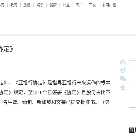
体育
教育
旅游
娱乐
健康
公益
图片
三农
中国广播
协定》
》。《亚投行协定》是指导亚投行未来运作的根本
协定》规定，至少10个已签署《协定》且股份占比不
》即告生效。缅甸、新加坡和文莱已提交批准书。（央