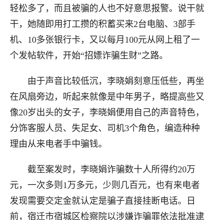
轻松多了，而且被骗的人也不好意思报警。说干就
干，她随即用打工攒的积蓄买来2台电脑、3部手
机、10多张银行卡，又以每月100元从网上租了一
个发帖软件，开始“招嫖诈骗生财”之路。
由于声音比较低沉，李晓娟刻意压低些，再坐
在风扇旁边，听起来就像是中年男子，略提高些又
像20岁出头的女子，李晓娟便用自己的声音特色，
分饰客服人员、失足女、司机3个角色，编造种种
理由从来电者手中骗钱。
截至案发时，李晓娟诈骗数十人所得约20万
元，一次多则1万多元，少则几百元，也有来电者
发现需要交定金就认定是骗子直接挂断电话。日
前，宿迁市宿城区检察院以涉嫌诈骗罪依法批准逮