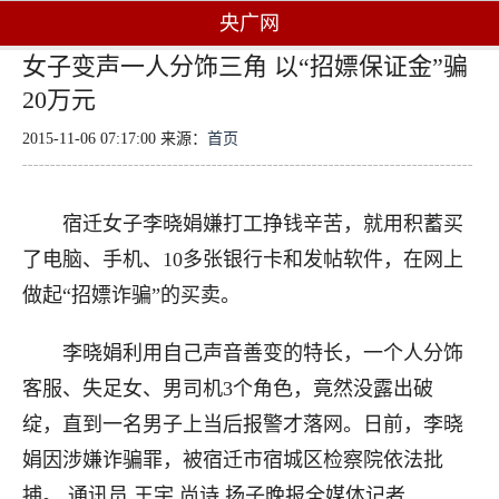
央广网
女子变声一人分饰三角 以“招嫖保证金”骗
20万元
2015-11-06 07:17:00 来源：
首页
宿迁女子李晓娟嫌打工挣钱辛苦，就用积蓄买
了电脑、手机、10多张银行卡和发帖软件，在网上
做起“招嫖诈骗”的买卖。
李晓娟利用自己声音善变的特长，一个人分饰
客服、失足女、男司机3个角色，竟然没露出破
绽，直到一名男子上当后报警才落网。日前，李晓
娟因涉嫌诈骗罪，被宿迁市宿城区检察院依法批
捕。 通讯员 王宇 尚诗 扬子晚报全媒体记者