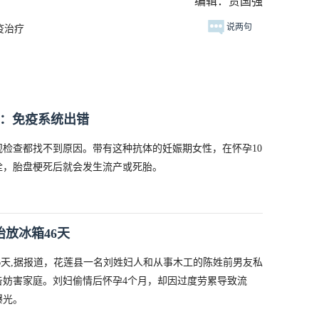
编辑：贾国强
说两句
疫治疗
生：免疫系统出错
检查都找不到原因。带有这种抗体的妊娠期女性，在怀孕10
栓，胎盘梗死后就会发生流产或死胎。
胎放冰箱46天
46天,据报道，花莲县一名刘姓妇人和从事木工的陈姓前男友私
告妨害家庭。刘妇偷情后怀孕4个月，却因过度劳累导致流
曝光。