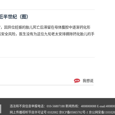
近半世纪（图）
”，因异位妊娠的胎儿死亡后滞留在母体腹腔中逐渐钙化形
高安全风险，医生没有为这位九旬老太安排摘除钙化胎儿的手
我想说
违法和不良信息举报电话：010-56807188 新闻热线：4008000088 E-mail:40080000
网上传播视听节目许可证号 0102002 京ICP备05065762号-1 京公网安备11010200