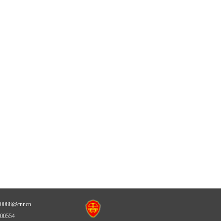
88@cnr.cn
0554