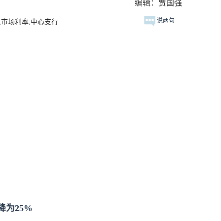
编辑：贾国强
说两句
;市场利率;中心支行
为25%