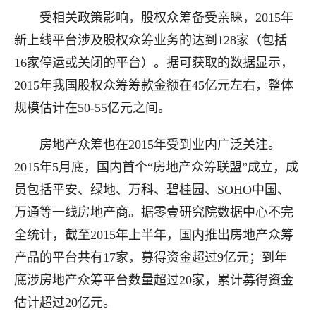
受相关政策影响，股权众筹备受亲睐，2015年
新上线平台涉及股权众筹业务的达到128家（包括
16家停运或关闭的平台）。据可获取的数据显示，
2015年我国股权众筹筹款金额在45亿元左右，整体
规模估计在50-55亿元之间。
房地产众筹也在2015年受到业内广泛关注。
2015年5月底，国内首个“房地产众筹联盟”成立，成
员包括平安、绿地、万科、碧桂园、SOHO中国、
万通等一线房地产商。据零壹研究院数据中心不完
全统计，截至2015年上半年，国内推出房地产众筹
产品的平台共有17家，募得资金超过9亿元；到年
底涉房地产众筹平台数量超过20家，累计募得资金
估计超过20亿元。