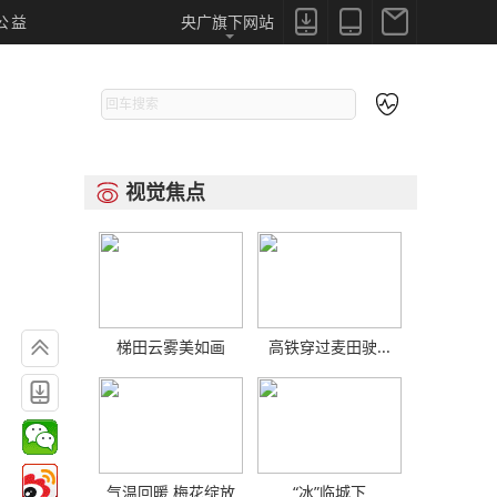



公益
央广旗下网站

视觉焦点


梯田云雾美如画
高铁穿过麦田驶...

气温回暖 梅花绽放
“冰”临城下