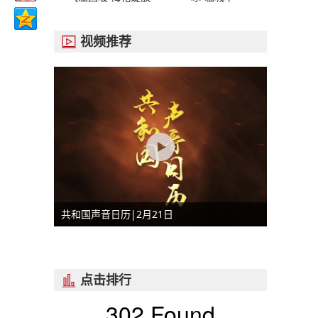
视频推荐

共和国声音日历|2月21日
点击排行

302 Found