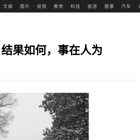
文娱
图片
视频
教育
科技
旅游
健康
汽车
：结果如何，事在人为