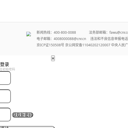
新闻热线：400-800-0088 法务部邮箱：fawu@cn
电子邮箱：4008000088@cnr.cn 违法和不良信息举报电话：
京ICP证150508号
京公网安备11040202120007
中央人民
×
登录
位初始密码
获取新密码