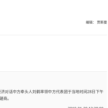
编辑： 贾斯曼
济对话中方牵头人刘鹤率领中方代表团于当地时间28日下午
磋商。