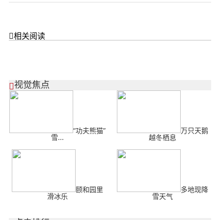

相关阅读
视觉焦点

“功夫熊猫”
万只天鹅
雪...
越冬栖息
颐和园里
多地现降
滑冰乐
雪天气