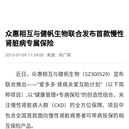

要闻
财经
军事
体育
文娱
图片
视频
教育
科技
旅游
健康
汽车
公益
三
农
应急


众惠相互与健帆生物联合发布首款慢性
肾脏病专属保险
2019-07-09 11:24:00
来源：央广网
近日，众惠相互与健帆生物（SZ300529）宣布
联合推出——“爱多多·肾病关爱互助计划”（以下简
称项目）,以“健康管理+专病保险”的创造性组合，关
注慢性肾脏病人群（CKD）的全方位保障。项目中
包含全国首款面向慢性肾脏病患者可带病投保的相
互保险产品。