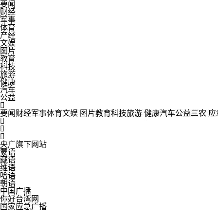
要闻
财经
军事
体育
产经
文娱
图片
教育
科技
旅游
健康
汽车
公益

要闻
财经
军事
体育
文娱
图片
教育
科技
旅游
健康
汽车
公益
三农
应



央广旗下网站
蒙语
藏语
维语
哈语
朝语
中国广播
你好台湾网
国家应急广播