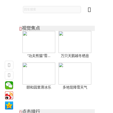

视觉焦点

“功夫熊猫”雪...
万只天鹅越冬栖息


颐和园里滑冰乐
多地现降雪天气
点击排行
