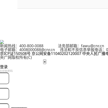
新闻热线：400-800-0088 法务部邮箱：fawu@cnr.
电子邮箱：4008000088@cnr.cn 违法和不良信息举报电话：01
京ICP证150508号
京公网安备11040202120007
中央人民广播
央广网版权所有(C)
×
登录
位初始密码