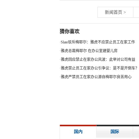
新闻首页
>
猜你喜欢
·
Slate驳斥梅耶尔：雅虎不应禁止员工在家工作
·
雅虎总裁梅耶尔 在办公室建婴儿房
·
雅虎回应禁止在家办公风波：此举对公司有益
·
雅虎禁止员工在家办公引争议：是不是开倒车？
·
雅虎严禁员工在家办公源自梅耶尔良苦用心