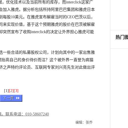
据，优化技术以及当前所有的库存，而interclick这家广
会加入雅虎。据分析包括所持阿里巴巴集团和雅虎日本
每股10美元。在雅虎宣布解雇当时的CEO巴茨以后，
司来实现价值，基于这个预期雅虎的股价在巴茨被解雇
宣布了收购interclick的决定让外界担心雅虎可能
一些合适的私募股权公司，计划向其中的一家出售雅
k是不是想抬高自己的身价待价而沽？这个被外界一直誉为病猫
济之声特约评论员、互联网专家刘兴亮先生对此做出评
[1]
[2]
[3]
电话：010-58607240
编辑：张乔