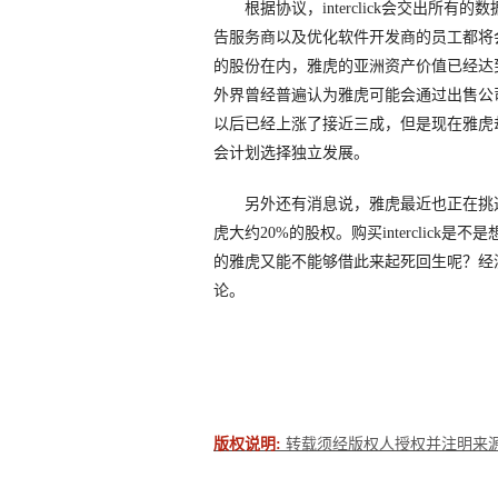
根据协议，interclick会交出所有的数
告服务商以及优化软件开发商的员工都将
的股份在内，雅虎的亚洲资产价值已经达到
外界曾经普遍认为雅虎可能会通过出售公
以后已经上涨了接近三成，但是现在雅虎却突然
会计划选择独立发展。
另外还有消息说，雅虎最近也正在挑选
虎大约20%的股权。购买interclic
的雅虎又能不能够借此来起死回生呢？经
论。
版权说明:
转载须经版权人授权并注明来源。联系