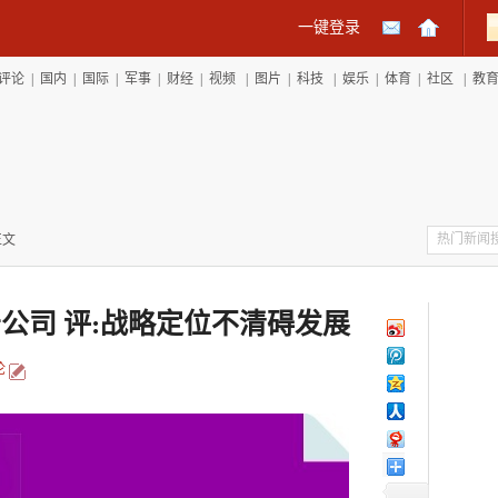
一键登录
评论
|
国内
|
国际
|
军事
|
财经
|
视频
|
图片
|
科技
|
娱乐
|
体育
|
社区
|
教
正文
告公司 评:战略定位不清碍发展
论