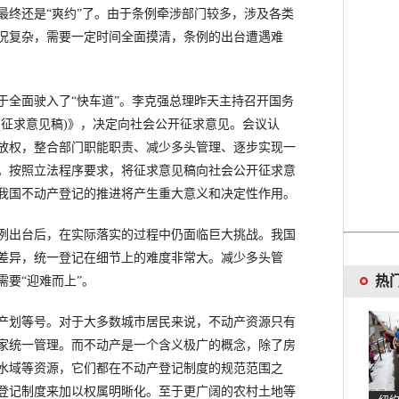
最终还是“爽约”了。由于条例牵涉部门较多，涉及各类
况复杂，需要一定时间全面摸清，条例的出台遭遇难
全面驶入了“快车道”。李克强总理昨天主持召开国务
(征求意见稿)》，决定向社会公开征求意见。会议认
放权，整合部门职能职责、减少多头管理、逐步实现一
。按照立法程序要求，将征求意见稿向社会公开征求意
我国不动产登记的推进将产生重大意义和决定性作用。
出台后，在实际落实的过程中仍面临巨大挑战。我国
差异，统一登记在细节上的难度非常大。减少多头管
热
要“迎难而上”。
划等号。对于大多数城市居民来说，不动产资源只有
家统一管理。而不动产是一个含义极广的概念，除了房
水域等资源，它们都在不动产登记制度的规范范围之
登记制度来加以权属明晰化。至于更广阔的农村土地等