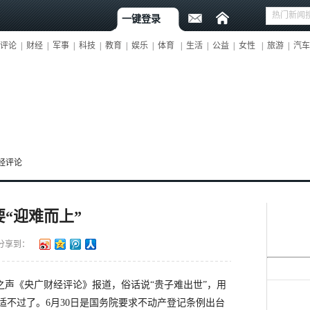
一键登录
评论
|
财经
|
军事
|
科技
|
教育
|
娱乐
|
体育
|
生活
|
公益
|
女性
|
旅游
|
汽车
经评论
“迎难而上”
分享到：
之声《央广财经评论》报道，俗话说“贵子难出世”，用
适不过了。6月30日是国务院要求不动产登记条例出台