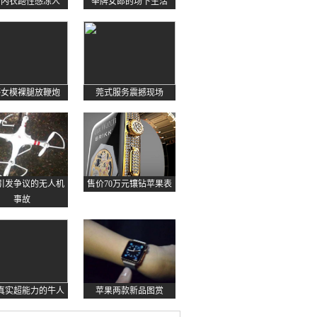
约内衣跑性感冻人
举牌女郎的场下生活
感女模裸腿放鞭炮
莞式服务震撼现场
起引发争议的无人机
售价70万元镶钻苹果表
事故
真实超能力的牛人
苹果两款新品图赏