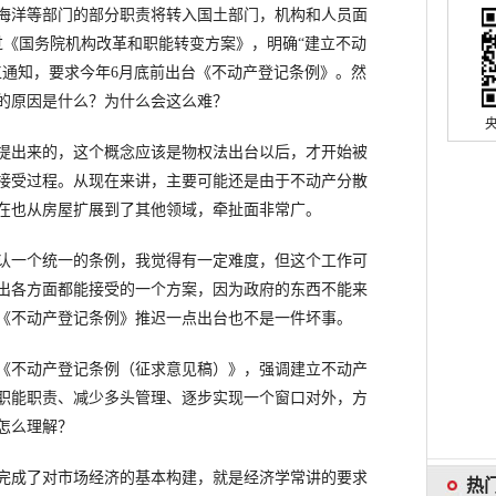
海洋等部门的部分职责将转入国土部门，机构和人员面
过《国务院机构改革和职能转变方案》，明确“建立不动
工通知，要求今年6月底前出台《不动产登记条例》。然
的原因是什么？为什么会这么难？
提出来的，这个概念应该是物权法出台以后，才开始被
接受过程。从现在来讲，主要可能还是由于不动产分散
在也从房屋扩展到了其他领域，牵扯面非常广。
认一个统一的条例，我觉得有一定难度，但这个工作可
出各方面都能接受的一个方案，因为政府的东西不能来
《不动产登记条例》推迟一点出台也不是一件坏事。
《不动产登记条例（征求意见稿）》，强调建立不动产
职能职责、减少多头管理、逐步实现一个窗口对外，方
怎么理解？
完成了对市场经济的基本构建，就是经济学常讲的要求