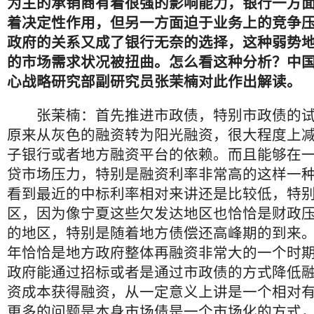
为主的承销商有着很强的影响能力，银行一方
着决定性作用，但另一方面迫于业务上的竞争
政府的关系又成了银行无奈的选择，这种弱势
的市场需求状况被扭曲。怎么看这种分析？中
心战略研究部副研究员张茉楠对此作出解读。
张茉楠：首先推进市政债，特别市政债的试
原来从灰色的融资转为阳光融资，很大程度上
子银行或者地方融资平台的依赖。而且能够在
贷市场压力，特别是融资利率非常高的这样一
看到最近的中标利率相对来讲还是比较低，特
区，因为像宁夏这些欠发达地区也恰恰是财政
的地区，特别是随着地方债偿还高峰期的到来。20
年恰恰是地方政府整体再融资非常大的一个时
政府能通过招标或者是通过市政债的方式降低
资成本获得融资，从一定意义上讲是一个相对
更多的问题是本身市场债是一个市场化的方式