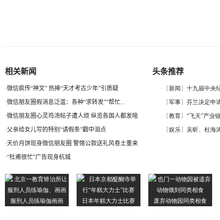
相关新闻
头条推荐
·
微信疯传“神文” 热捧“天才考古少年”引质疑
·
微信朋友圈假消息泛滥：各种“求转发”“帮忙...
·
微信朋友圈心灵鸡汤帖子遭人烦 纵览各国人都发啥
·
父亲给女儿写的特别“请假条”戳中泪点
·
天价月饼现身微信朋友圈 警惕公款送礼风卷土重来
·
“杜甫很忙”广告现身杭城