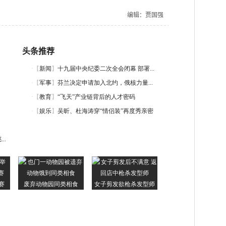
编辑：贾国强
头条推荐
..