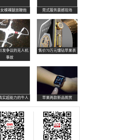
感女模裸腿放鞭炮
莞式服务震撼现场
起引发争议的无人机
售价70万元镶钻苹果表
事故
真实超能力的牛人
苹果两款新品图赏