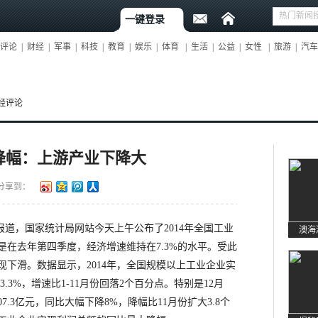
一键登录
评论
|
财经
|
军事
|
科技
|
教育
|
娱乐
|
体育
|
生活
|
公益
|
女性
|
旅游
|
汽车
经评论
降幅：上游产业下降大
分享到：
道，国家统计局网站今天上午公布了2014年全国工业
在去年第四季度，经济增速维持在7.3%的水平。受此
下滑。数据显示，2014年，全国规模以上工业企业实
3.3%，增速比1-11月份回落2个百分点。特别是12月
.3亿元，同比大幅下降8%，降幅比11月份扩大3.8个