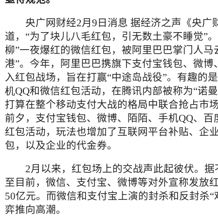
央广网财经
2
月
9
日消息
据经济之声《央广
道，“为了块儿八毛红包，引无数土豪不睡觉”。
柳”一夜爆红的微信红包，被阿里巴巴掌门人马
港”。今年，阿里巴巴携旗下支付宝钱包、微博
入红包战场，旨在打赢“中途岛战役”。有趣的
机
QQ
和微信红包活动，在腾讯内部被称为“诺曼
打算在整个移动支付大战的格局中联合抢占市
前夕，支付宝钱包、微博、陌陌、手机
QQ
、百
红包活动，玩法也增加了互联网平台补贴、企
包，以及企业的代金券。
2
月以来，红包场上的交战声此起彼伏。据
至目前，微信、支付宝、微博等对外宣称发放
50
亿元。而微信和支付宝上演的封杀和反封杀“
弈推向高潮。