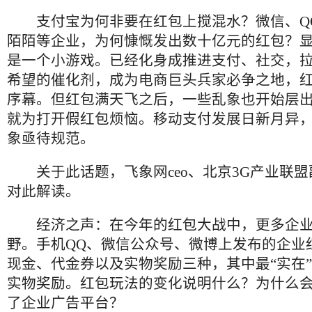
支付宝为何非要在红包上搅混水？微信、
Q
陌陌等企业，为何慷慨发出数十亿元的红包？
是一个小游戏。已经化身成推进支付、社交，
希望的催化剂，成为电商巨头兵家必争之地，
序幕。但
红包满天飞之后，一些乱象也开始层
就为打开假红包烦恼。
移动支付发展日新月异，
象亟待规范。
关于此话题，
飞象网
ceo
、北京
3G
产业联盟
对此解读。
经济之声：
在今年的红包大战中，更多企
野。手机
QQ
、微信公众号、微博上发布的企业
现金、代金券以及实物奖励三种，其中最“实在
实物奖励。
红包玩法的变化说明什么？为什么
了企业广告平台
？