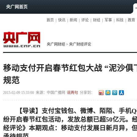
央广网首页
首页
|
快讯
|
新闻
|
评论
|
财经
|
军事
|
科技
|
教育
央广网财经
>
央广财经评论
移动支付开启春节红包大战 “泥沙俱
规范
2015-02-09 15:33:00
来源：
中国广播网
说两句
分享到：
【导读】
支付宝钱包、微博、陌陌、手机
Q
纷开启春节红包活动，发放总额已超
50
亿元
。
经评论》本期观点：
移动支付发展日新月异，但
亟待规范。