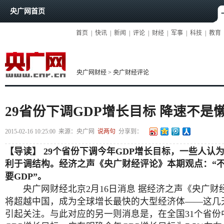
央广网首页
首页
|
快讯
|
新闻
|
评论
|
财经
|
军事
|
科技
|
教育
央广网财经
>
央广财经评论
29省份下调GDP增长目标 降速不是
2015-02-16 10:25:00
来源：
央广网
说两句
分享到：
【导读】
29个省份下调今年GDP增长目标，一些人认
利于调结构。经济之声《央广财经评论》本期观点：“不唯
要GDP”。
央广网财经北京2月16日消息 据经济之声《央广
将超越中国，成为全球增长最快的大型经济体——这几
引起关注。与此对应的另一则消息是，在全国31个省份