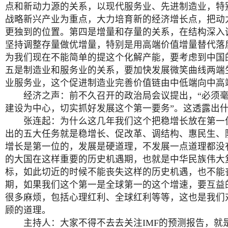
点和新动力源的关系，以现代服务业、先进制造业，特
战略新兴产业为重点，大力培育新的经济增长点，把动
更独到的位置。第四是增量和存量的关系，在结构深入
坚持调整存量做优增量，特别是用高端价值增量替代落
为我们现在不能简单的提这个化解产能，要考虑到中国
五是制造业和服务业的关系，要加快发展微笑曲线两端
业服务业，这个促进制造业完善价值链由中低端向中高
经济之声：前不久召开的政治局会议提出，“必须
建设为中心，切实抓好发展这个第一要务”。这透露出
张连起：为什么这几年我们这个把稳增长放在第一位
出的五大任务就是稳增长、促改革、调结构、惠民生、
增长是第一位的，发展是硬道理，不发展一点道理都没
的大国在这样重要的历史机遇期，也就是中华民族伟大
标，如此切近的时候不能丧失这样的历史机遇，也不能
期，如果我们这个第一是全球第一的这个增速，要互益
很多麻烦，包括心理红利、全球红利等等，这也是我们
顾的道理。
主持人：大家不得不去去关注IMF的预测报告，就