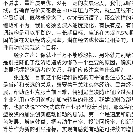
不减事，量增质更优，没有一定的发展速度，我们就解
线，要确保物价天花板在2015年压力不大，就业底线
官员提到，既然新常态了，GDP无所谓了，那么这样的
懒政和不为，我们必须要深入速度变化，有扶有控，有
调结构是可以平衡的，中长期目标，应该在7%到7.5%
国的潜在发展经济发展率，潜在经济成长率是相关的，
件有功能实现这个目标。
经济之声：保就业千万不能够忽视。另外就是别给
是别把降低了经济增速成为懒政一个重要的原因，确实
说要把握好这两者的关系，我们应该注意些什么呢？
张连起：目前这个稳增和调结构的平衡要注意处理
是当前和长远的关系，既要着重关注实体经济、民营经
展，帮助企业克服当前困难，特别是坚决防止征收过头
企业利用市场倒逼机制加快转型的升级，我建议财政部
本，也解决说PPP模式成立产业转型创新基因，那么实
型投资的加法创新驱动推动的惩罚。第二个是速度和质
色发展，增值效益，把劳动生产率、投资回报率、创新
等等作为新的引导指标，实现有感觉有动能可持续的增