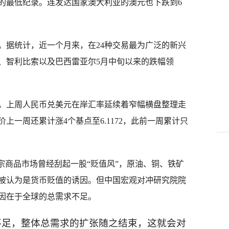
来的最低纪录。连发达国家澳大利亚的澳元也下跌到6
据统计，近一个月来，在24种交易最为广泛的新兴
布、智利比索以及巴西雷亚尔5月中旬以来的跌幅领
上周人民币兑美元在岸汇率延续着窄幅横盘整理走
上一周还累计涨4个基点至6.1172，此前一周累计只
商品市场曾经刮起一股“贬值风”，原油、铜、铁矿
被认为是货币贬值的诱因。但中国宏观对冲研究院院
因在于全球的总需求不足。
不足，整体总需求的扩张随之结束，这就会对