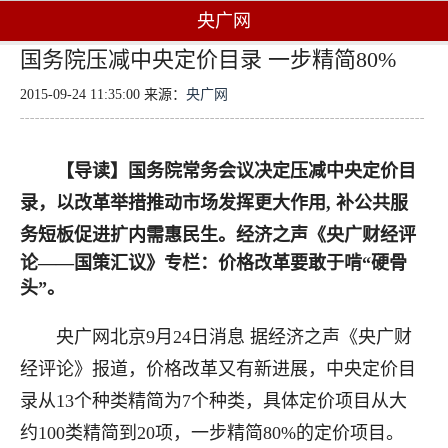
央广网
国务院压减中央定价目录 一步精简80%
2015-09-24 11:35:00 来源：
央广网
【导读】
国务院常务会议决定压减中央定价目
录，以改革举措推动市场发挥更大作用, 补公共服
务短板促进扩内需惠民生。
经济之声《央广财经评
论——国策汇议》专栏：
价格改革要敢于啃“硬骨
头”。
央广网北京
9
月
24
日消息 据经济之声《央广财
经评论》报道，价格改革又有新进展，中央定价目
录从
13
个种类精简为
7
个种类，具体定价项目从大
约
100
类精简到
20
项，一步精简
80%
的定价项目。