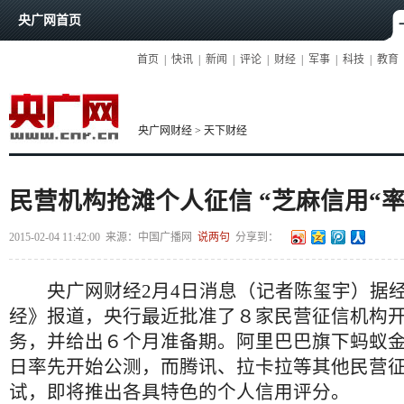
央广网首页
首页
|
快讯
|
新闻
|
评论
|
财经
|
军事
|
科技
|
教育
央广网财经
>
天下财经
民营机构抢滩个人征信 “芝麻信用“
2015-02-04 11:42:00
来源：
中国广播网
说两句
分享到：
央广网财经2月4日消息（记者陈玺宇）据经
经》报道，央行最近批准了８家民营征信机构
务，并给出６个月准备期。阿里巴巴旗下蚂蚁金
日率先开始公测，而腾讯、拉卡拉等其他民营
试，即将推出各具特色的个人信用评分。