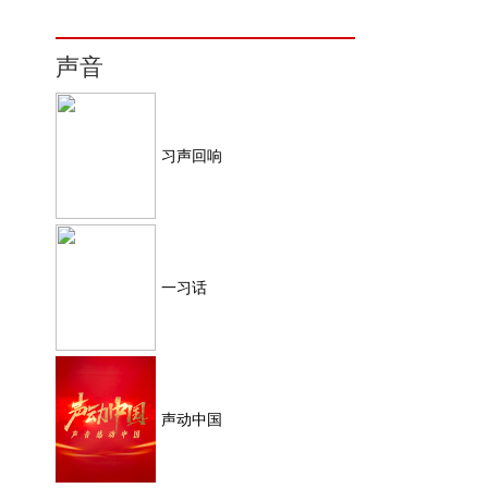
声音
习声回响
一习话
声动中国