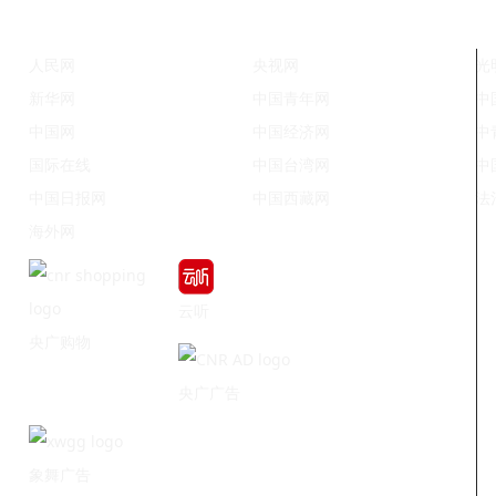
人民网
央视网
光
新华网
中国青年网
中
中国网
中国经济网
中
国际在线
中国台湾网
中
中国日报网
中国西藏网
法
海外网
云听
央广购物
央广广告
象舞广告