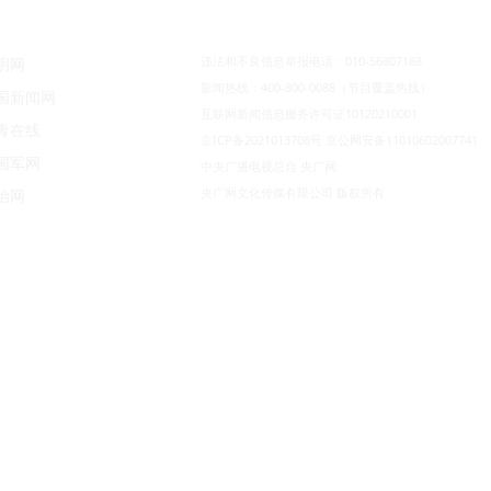
违法和不良信息举报电话：010-56807188
明网
新闻热线：400-800-0088（节目覆盖热线）
国新闻网
互联网新闻信息服务许可证10120210001
青在线
京ICP备2021013708号
京公网安备11010602007741
国军网
中央广播电视总台 央广网
央广网文化传媒有限公司 版权所有
治网