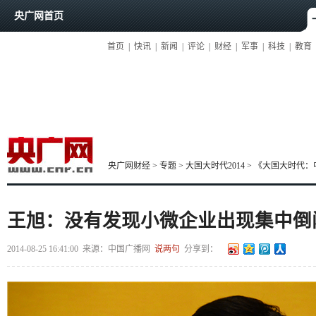
央广网首页
首页
|
快讯
|
新闻
|
评论
|
财经
|
军事
|
科技
|
教育
央广网财经
>
专题
>
大国大时代2014
>
《大国大时代：
王旭：没有发现小微企业出现集中倒
2014-08-25 16:41:00
来源：
中国广播网
说两句
分享到：