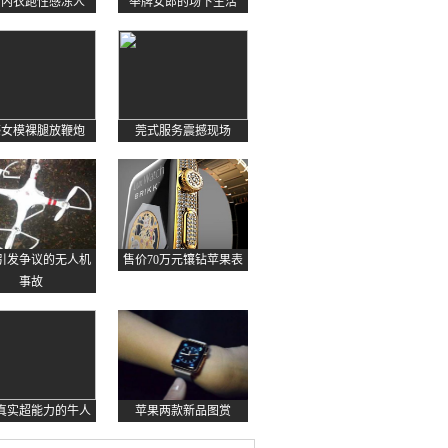
约内衣跑性感冻人
举牌女郎的场下生活
感女模裸腿放鞭炮
莞式服务震撼现场
起引发争议的无人机
售价70万元镶钻苹果表
事故
真实超能力的牛人
苹果两款新品图赏