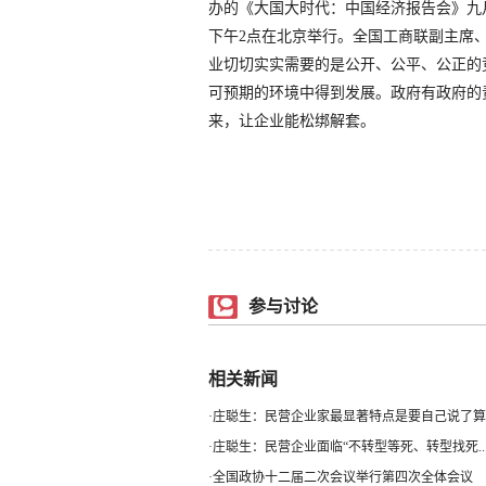
办的《大国大时代：中国经济报告会》九月
下午2点在北京举行。全国工商联副主席
业切切实实需要的是公开、公平、公正的
可预期的环境中得到发展。政府有政府的
来，让企业能松绑解套。
参与讨论
相关新闻
·
庄聪生：民营企业家最显著特点是要自己说了算
·
庄聪生：民营企业面临“不转型等死、转型找死..
·
全国政协十二届二次会议举行第四次全体会议