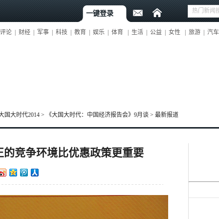
一键登录
评论
|
财经
|
军事
|
科技
|
教育
|
娱乐
|
体育
|
生活
|
公益
|
女性
|
旅游
|
汽车
大国大时代2014
>
《大国大时代：中国经济报告会》9月谈
>
最新报道
正的竞争环境比优惠政策更重要