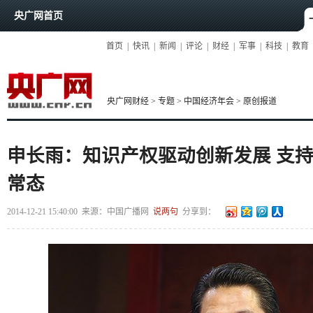
央广网首页
首页
|
快讯
|
新闻
|
评论
|
财经
|
军事
|
科技
|
教育
央广网财经
>
专题
>
中国经济年会
>
原创报道
申长雨：知识产权驱动创新发展 支
常态
2014-12-21 15:40:00
来源：
中国广播网
说两句
分享到：