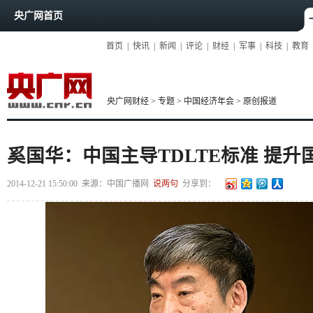
央广网首页
首页
|
快讯
|
新闻
|
评论
|
财经
|
军事
|
科技
|
教育
央广网财经
>
专题
>
中国经济年会
>
原创报道
奚国华：中国主导TDLTE标准 提升
2014-12-21 15:50:00
来源：
中国广播网
说两句
分享到：