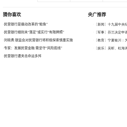
猜你喜欢
央广推荐
·
民营银行是撬动改革的“鲶鱼”
·
民营银行细则未“落定”或实行“有限牌照”
·
刘晓勇:银监会对民营银行将积极探索慎重实施
·
专家：发展民营金融 需坚守“风险底线”
·
民营银行遭夹击命运多舛