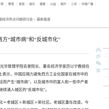
体育
教育
旅游
娱乐
健康
公益
图片
三农
中国广播
国经济热点问题研讨会
>
最新报道
方“城市病”和“反城市化”
光华管理学院名誉院长、著名经济学家厉以宁教授在
会上表示，中国应竭力避免西方工业化国家在城市中的
设而产生“城市病”，以及城市中的富人和一些中产者
继续涌入城区的“反城市化”。
＝老城区＋新城区＋新社区。老城区重在改造，今