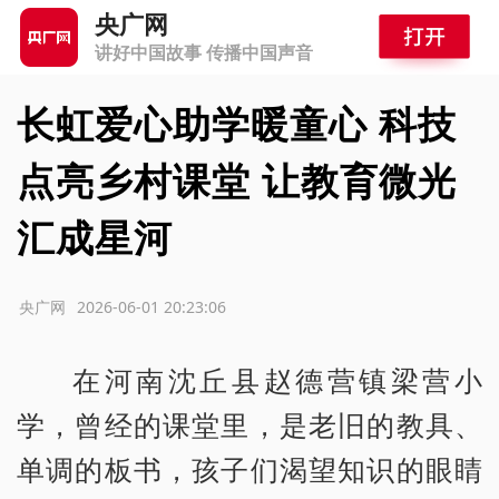
央广网
讲好中国故事 传播中国声音
长虹爱心助学暖童心 科技
点亮乡村课堂 让教育微光
汇成星河
源：央广网
2026-06-01 20:23:06
在河南沈丘县赵德营镇梁营小
学，曾经的课堂里，是老旧的教具、
单调的板书，孩子们渴望知识的眼睛