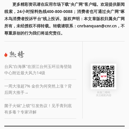
更多精彩资讯请在应用市场下载“央广网”客户端。欢迎提供新闻
线索，24小时报料热线400-800-0088；消费者也可通过央广网“啄
木鸟消费者投诉平台”线上投诉。版权声明：本文章版权归属央广网
所有，未经授权不得转载。转载请联系：cnrbanquan@cnr.cn，不
尊重原创的行为我们将追究责任。
台风“白海豚”在浙江台州玉环沿海登陆
中心附近最大风力14级
一周大涨超7% 金价为何突然上涨？背
后两大推手→
长按二维码
关注精彩内容
菌子火锅“上锁”引发热议！见手青到底
有多毒？专家详解