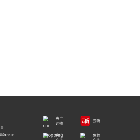
央广
云听
购物
平台
@cnr.cn
央广
象舞