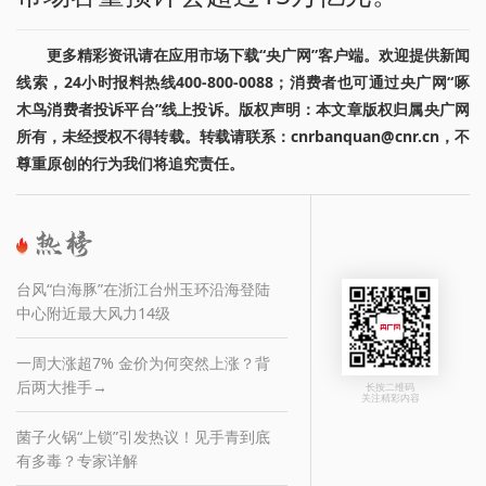
更多精彩资讯请在应用市场下载“央广网”客户端。欢迎提供新闻
线索，24小时报料热线400-800-0088；消费者也可通过央广网“啄
木鸟消费者投诉平台”线上投诉。版权声明：本文章版权归属央广网
所有，未经授权不得转载。转载请联系：cnrbanquan@cnr.cn，不
尊重原创的行为我们将追究责任。
台风“白海豚”在浙江台州玉环沿海登陆
中心附近最大风力14级
一周大涨超7% 金价为何突然上涨？背
后两大推手→
长按二维码
关注精彩内容
菌子火锅“上锁”引发热议！见手青到底
有多毒？专家详解