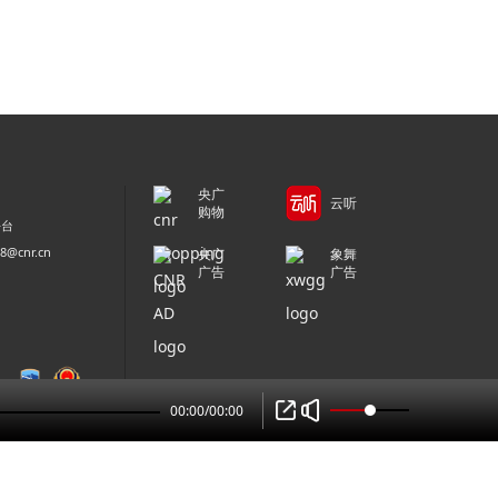
央广
云听
购物
平台
@cnr.cn
央广
象舞
广告
广告
00:00
/
00:00