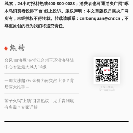
线索，24小时报料热线400-800-0088；消费者也可通过央广网“啄
木鸟消费者投诉平台”线上投诉。版权声明：本文章版权归属央广网
所有，未经授权不得转载。转载请联系：cnrbanquan@cnr.cn，不
尊重原创的行为我们将追究责任。
台风“白海豚”在浙江台州玉环沿海登陆
中心附近最大风力14级
一周大涨超7% 金价为何突然上涨？背
后两大推手→
长按二维码
关注精彩内容
菌子火锅“上锁”引发热议！见手青到底
有多毒？专家详解