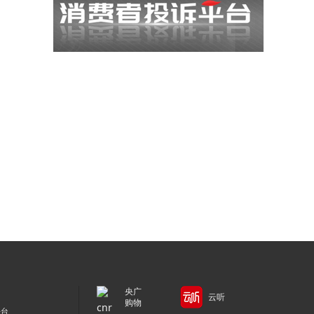
央广
云听
购物
平台