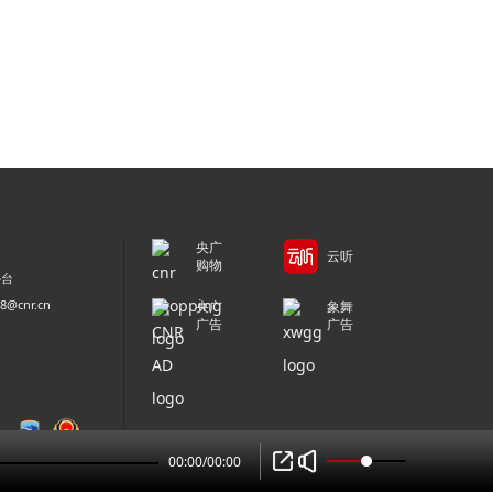
央广
云听
购物
平台
@cnr.cn
央广
象舞
广告
广告
00:00
/
00:00