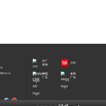
央广
云听
购物
平台
@cnr.cn
央广
象舞
广告
广告