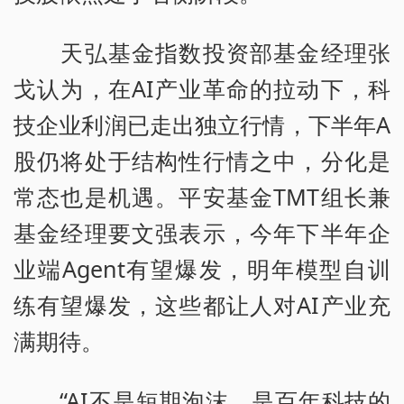
天弘基金指数投资部基金经理张
戈认为，在AI产业革命的拉动下，科
技企业利润已走出独立行情，下半年A
股仍将处于结构性行情之中，分化是
常态也是机遇。平安基金TMT组长兼
基金经理要文强表示，今年下半年企
业端Agent有望爆发，明年模型自训
练有望爆发，这些都让人对AI产业充
满期待。
“AI不是短期泡沫，是百年科技的