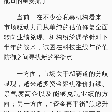
配置的重要抓手
当前，在不少公私募机构看来，
市场驱动力已从单纯的估值修复全面
转向业绩兑现。机构纷纷调整针对下
半年的战术，试图在科技主线与价值
防御之间寻找新的平衡点。
一方面，市场关于AI赛道的分歧
显现，越来越多资金聚焦涨价持续、
景气度高企以及能够兑现业绩的方
向；另一方面，“资金再平衡”焦虑升