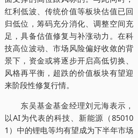
红利低波、传统价值等板块估值已回
归低位，筹码充分消化、调整空间充
足，具备估值修复与补涨动力。在科
技高位波动、市场风险偏好收敛的背
景下，资金或将逐步开启高低切换、
风格再平衡，超跌的价值板块有望迎
来阶段性修复行情。
东吴基金基金经理刘元海表示，
以AI为代表的科技、新能源（85010
1）中的锂电等均有望成为下半年市场