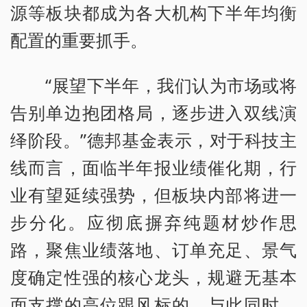
源等板块都成为各大机构下半年均衡
配置的重要抓手。
“展望下半年，我们认为市场或将
告别单边抱团格局，逐步进入双线演
绎阶段。”德邦基金表示，对于科技主
线而言，面临半年报业绩催化期，行
业有望延续强势，但板块内部将进一
步分化。应彻底摒弃纯题材炒作思
路，聚焦业绩落地、订单充足、景气
度确定性强的核心龙头，规避无基本
面支撑的高位跟风标的。与此同时，