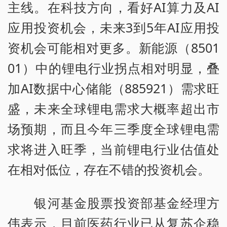
主线。在科技方向，看好AI算力及AI
应用投资机会，未来3到5年AI应用投
资机会可能相对更多。新能源（8501
01）中的锂电行业拐点相对明显，叠
加AI数据中心储能（885921）需求旺
盛，未来全球锂电需求大概率超出市
场预期，而且今年三季度全球锂电需
求将进入旺季，当前锂电行业估值处
在相对低位，存在不错的投资机会。
银河基金股票投资部基金经理方
伟表示，目前医药行业已从复苏企稳