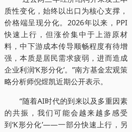
质性变化，始终以出口为核心支撑，
价格端呈现分化。2026年以来，PPI
快速上行，但涨价集中于上游原材
料，中下游成本传导顺畅程度有待增
强，本质是居民需求疲弱，进而造成
企业利润‘K形分化’。”南方基金宏观策
略分析师倪煜凯近期公开表示。
“随着AI时代的到来以及多重因素
的共振，我们可能会越来越多感受
到‘K形分化’——一部分快速上行，另