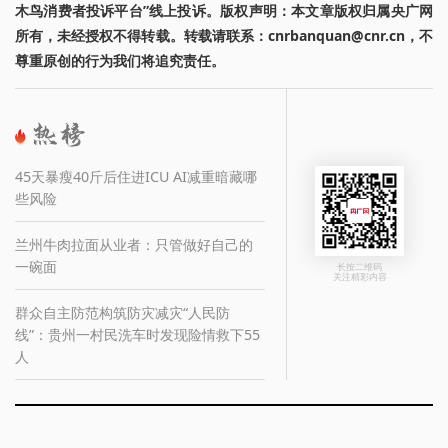
木鸟消费者投诉平台”线上投诉。版权声明：本文章版权归属央广网
所有，未经授权不得转载。转载请联系：cnrbanquan@cnr.cn，不
尊重原创的行为我们将追究责任。
45天暴瘦40斤后住进ICU AI减重暗藏哪
些风险
兰州牛肉拉面从业者：只管做好自己的
一碗面
长按二维码
关注精彩内容
群众自主防范构筑防灾减灾“人民防
线”：贵州一村民洗车时发现险情救下55
人