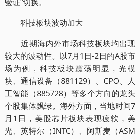
验证”切换。
科技板块波动加大
近期海内外市场科技板块均出现
较大的波动性。以7月1日-2日的A股市
场为例，科技板块震荡明显，光模
块、通信设备（881129）、CPO、人
工智能（885728）等多个方向的龙头
个股集体飘绿。海外方面，当地时间7
月1日，美股芯片板块表现疲软，美
光、英特尔（INTC）、阿斯麦（ASM