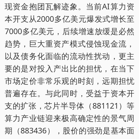
现资金抱团瓦解迹象。当前AI算力资
本开支从2000多亿美元爆发式增长至
7000多亿美元，后续增速放缓是必然
趋势，巨大重资产模式侵蚀现金流，
以及债务化面临的流动性扰动，更主
要的是对投入产出比的担忧，在当下
市场定价非常乐观的时刻，远期担忧
普遍存在。与此同时，受益于资本开
支的扩张，芯片半导体（881121）等
算力产业链迎来极高确定性的景气周
期（883436），股价的强劲是基本面