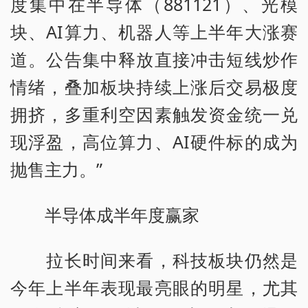
度集中在半导体（881121）、光模
块、AI算力、机器人等上半年大涨赛
道。公告集中释放直接冲击短线炒作
情绪，叠加板块持续上涨后交易极度
拥挤，多重利空因素触发资金统一兑
现浮盈，高位算力、AI硬件标的成为
抛售主力。”
半导体成半年度赢家
拉长时间来看，科技板块仍然是
今年上半年表现最亮眼的明星，尤其