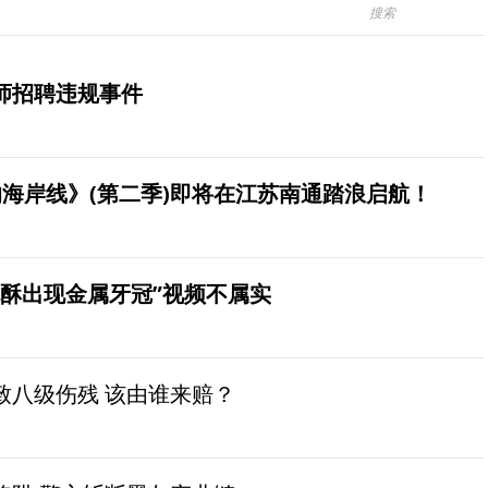
师招聘违规事件
海岸线》(第二季)即将在江苏南通踏浪启航！
桃酥出现金属牙冠”视频不属实
致八级伤残 该由谁来赔？