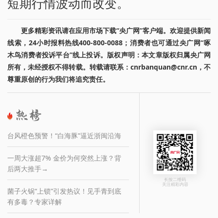
短期行情波动而改变。
更多精彩资讯请在应用市场下载“央广网”客户端。欢迎提供新闻
线索，24小时报料热线400-800-0088；消费者也可通过央广网“啄
木鸟消费者投诉平台”线上投诉。版权声明：本文章版权归属央广网
所有，未经授权不得转载。转载请联系：cnrbanquan@cnr.cn，不
尊重原创的行为我们将追究责任。
台风橙色预警！“白海豚”逼近浙闽沿海
一周大涨超7% 金价为何突然上涨？背
后两大推手→
长按二维码
关注精彩内容
菌子火锅“上锁”引发热议！见手青到底
有多毒？专家详解