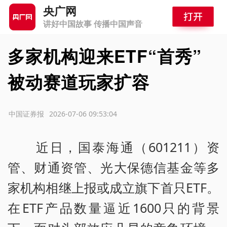
央广网
讲好中国故事 传播中国声音
多家机构迎来ETF“首秀”
被动赛道玩家扩容
源：中国证券报
2026-07-06 09:53:04
近日，国泰海通（601211）资
管、财通资管、光大保德信基金等多
家机构相继上报或成立旗下首只ETF。
在ETF产品数量逼近1600只的背景