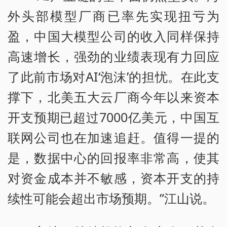
外头部模型厂商已率先实现扭亏为
盈，中国大模型公司的收入同样保持
高速增长，强劲的业绩表现有力回应
了此前市场对AI‘泡沫’的担忧。在此支
撑下，北美五大云厂商今年以来资本
开支预期已超过7000亿美元，中国互
联网公司也在加速追赶。值得一提的
是，数据中心的回报率非常高，使其
对资金成本并不敏感，资本开支的持
续性可能会超出市场预期。”江山说。