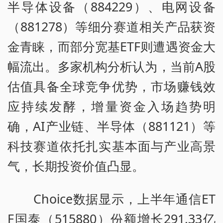
半导体设备（884229）、电网设备
（881278）等细分赛道相关产品获资
金青睐，而部分宽基ETF则遭遇资金大
幅流出。多家机构分析认为，当前A股
估值具备全球竞争优势，市场赚钱效
应持续发酵，增量资金入场趋势明
确，AI产业链、半导体（881121）等
科技赛道依托扎实基本面与产业高景
气，长期投资价值凸显。
Choice数据显示，上半年通信ET
F国泰（515880）份额增长291.33亿