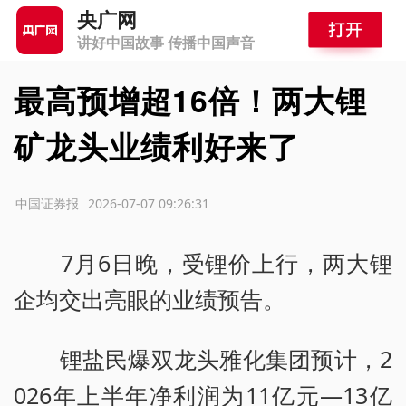
央广网
讲好中国故事 传播中国声音
最高预增超16倍！两大锂
矿龙头业绩利好来了
源：中国证券报
2026-07-07 09:26:31
7月6日晚，受锂价上行，两大锂
企均交出亮眼的业绩预告。
锂盐民爆双龙头雅化集团预计，2
026年上半年净利润为11亿元—13亿