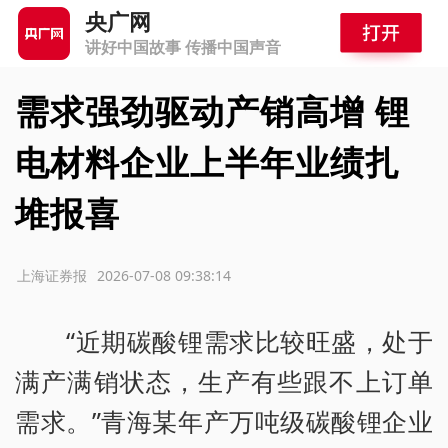
央广网
讲好中国故事 传播中国声音
需求强劲驱动产销高增 锂
电材料企业上半年业绩扎
堆报喜
源：上海证券报
2026-07-08 09:38:14
“近期碳酸锂需求比较旺盛，处于
满产满销状态，生产有些跟不上订单
需求。”青海某年产万吨级碳酸锂企业