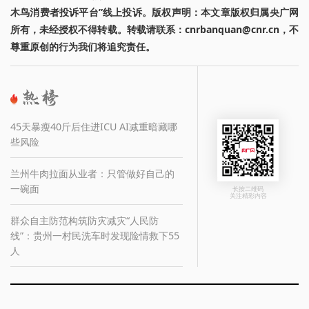
木鸟消费者投诉平台”线上投诉。版权声明：本文章版权归属央广网
所有，未经授权不得转载。转载请联系：cnrbanquan@cnr.cn，不
尊重原创的行为我们将追究责任。
45天暴瘦40斤后住进ICU AI减重暗藏哪
些风险
兰州牛肉拉面从业者：只管做好自己的
一碗面
长按二维码
关注精彩内容
群众自主防范构筑防灾减灾“人民防
线”：贵州一村民洗车时发现险情救下55
人