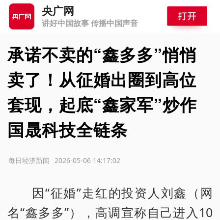
央广网
讲好中国故事 传播中国声音
承诺不卖的“鑫多多”悄悄
卖了！从征婚出圈到高位
套现，起底“鑫家军”炒作
国晟科技全链条
源：每日经济新闻
2026-05-06 14:17:02
因“征婚”走红的投资人刘鑫（网
名“鑫多多”），高调宣称自己进入10