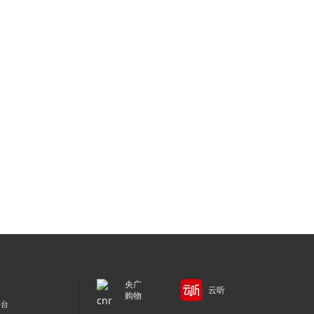
央广
云听
购物
平台