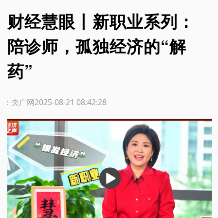
财经慧眼丨新职业系列：
陪诊师，孤独经济的“解
药”
源：央广网
2025-08-21 08:42:28
播
放