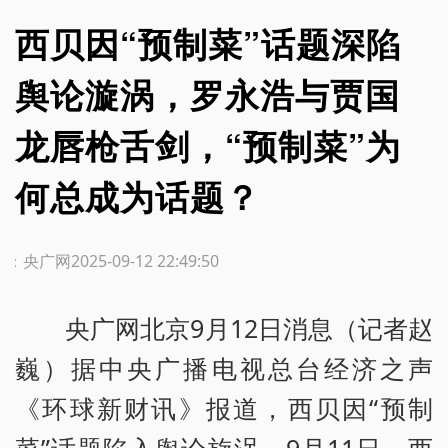
西贝因“预制菜”话题深陷
舆论漩涡，罗永浩与贾国
龙唇枪舌剑，“预制菜”为
何总成为话题？
源：央广网
2025-09-12 22:49:50
央广网北京9月12日消息（记者赵
巍）据中央广播电视总台经济之声
《环球新财讯》报道，西贝因“预制