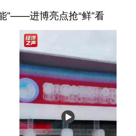
智能”——进博亮点抢“鲜”看
播
放